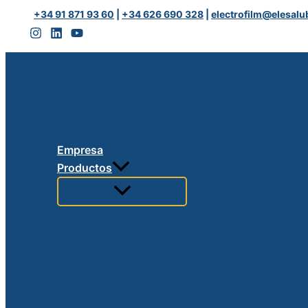
Ir
+34 91 871 93 60
|
+34 626 690 328
|
electrofilm@elesalu
al
contenido
Empresa
Productos