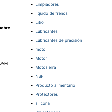
Limpiadores
liquido de frenos
Litio
sobre
Lubricantes
Lubricantes de precisión
moto
Motor
FOAM
Motosierra
NSF
Producto alimentario
n
Protectores
silicona