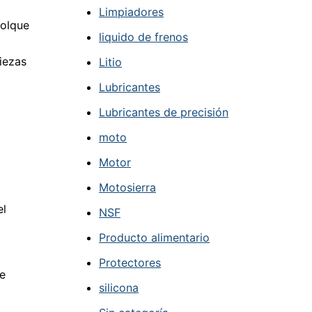
Limpiadores
molque
liquido de frenos
iezas
Litio
Lubricantes
Lubricantes de precisión
moto
Motor
Motosierra
el
NSF
Producto alimentario
Protectores
de
silicona