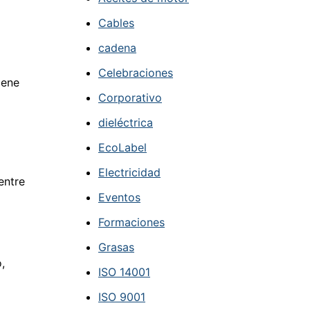
Cables
cadena
Celebraciones
iene
Corporativo
dieléctrica
EcoLabel
Electricidad
entre
Eventos
Formaciones
Grasas
,
ISO 14001
ISO 9001