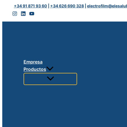
Ir
+34 91 871 93 60
|
+34 626 690 328
|
electrofilm@elesalu
al
contenido
Empresa
Productos