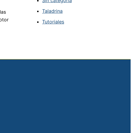
Sin categoría
Taladrina
las
otor
Tutoriales