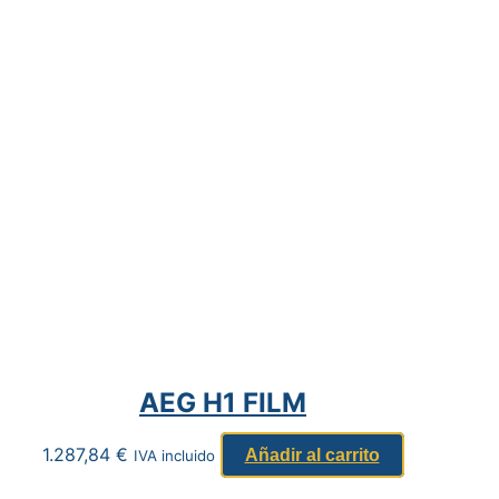
AEG H1 FILM
1.287,84
€
Añadir al carrito
IVA incluido