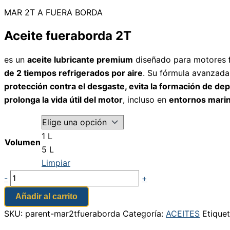
MAR 2T A FUERA BORDA
Aceite fueraborda 2T
es un
aceite lubricante premium
diseñado para motores
de 2 tiempos refrigerados por aire
. Su fórmula avanzada
protección contra el desgaste, evita la formación de dep
prolonga la vida útil del motor
, incluso en
entornos mari
1 L
Volumen
5 L
Limpiar
-
+
Añadir al carrito
SKU:
parent-mar2tfueraborda
Categoría:
ACEITES
Etique