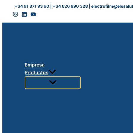
Ir
MAR
+34 91 871 93 60
|
+34 626 690 328
|
electrofilm@elesalu
al
2T
contenido
FUERABORDA
cantidad
Empresa
Productos