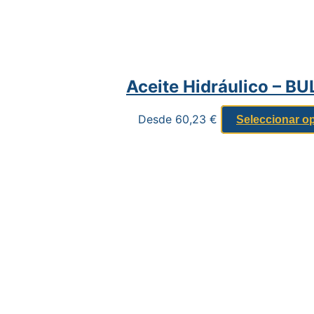
Aceite Hidráulico – B
Desde
60,23
€
Seleccionar o