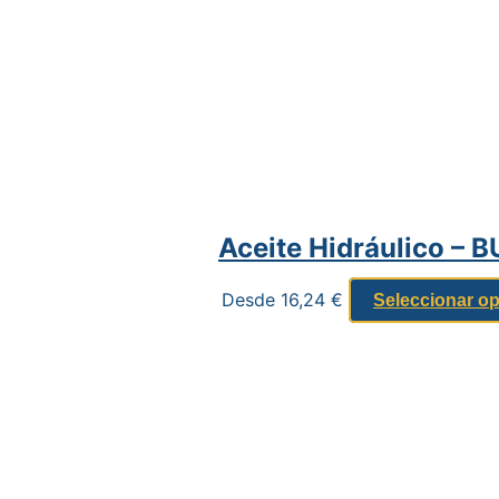
Aceite Hidráulico – 
Desde
16,24
€
Seleccionar o