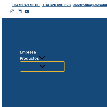
Ir
+34 91 871 93 60
|
+34 626 690 328
|
electrofilm@elesalu
al
contenido
Empresa
Productos