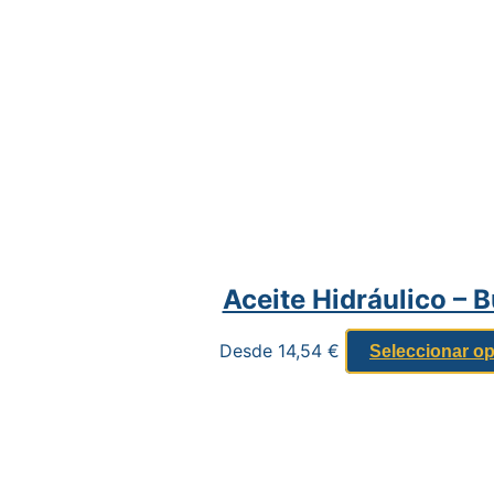
Aceite Hidráulico – 
Desde
14,54
€
Seleccionar o