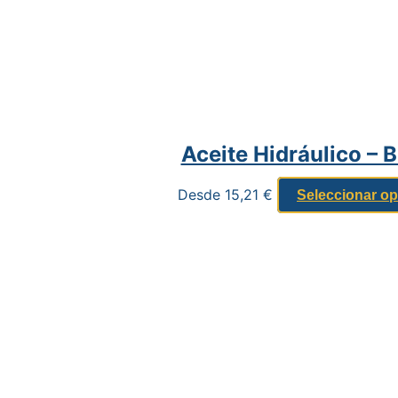
Aceite Hidráulico – B
Desde
15,21
€
Seleccionar o