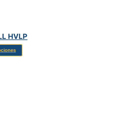
ULL HVLP
pciones