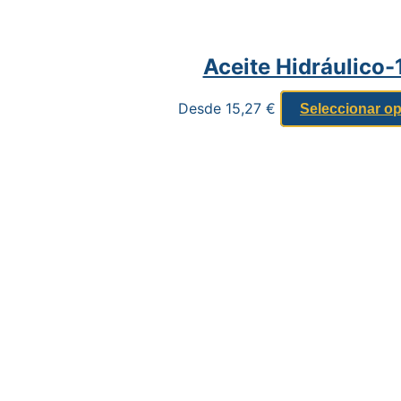
Aceite Hidráulico
Desde
15,27
€
Seleccionar o