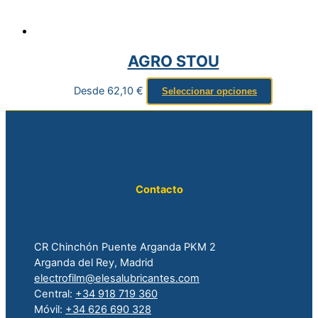
AGRO STOU
Desde
62,10
€
Seleccionar opciones
Contacto
CR Chinchón Puente Arganda PKM 2
Arganda del Rey, Madrid
electrofilm@elesalubricantes.com
Central:
+34 918 719 360
Móvil:
+34 626 690 328