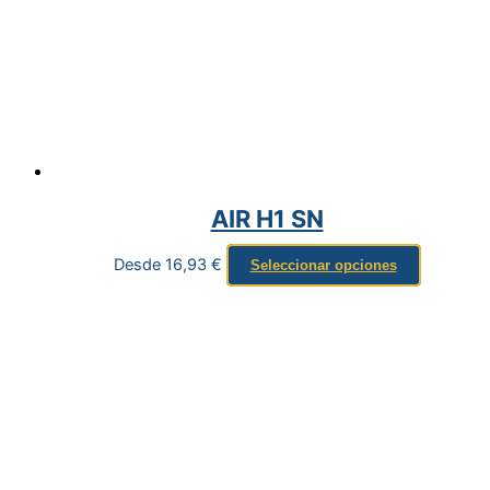
AIR H1 SN
Desde
16,93
€
Seleccionar opciones