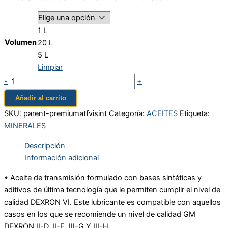
1 L
Volumen
20 L
5 L
Limpiar
-
+
Añadir al carrito
SKU:
parent-premiumatfvisint
Categoría:
ACEITES
Etiqueta:
MINERALES
Descripción
Información adicional
• Aceite de transmisión formulado con bases sintéticas y
aditivos de última tecnología que le permiten cumplir el nivel de
calidad DEXRON VI. Este lubricante es compatible con aquellos
casos en los que se recomiende un nivel de calidad GM
DEXRON II-D, II-E, III-G Y III-H.