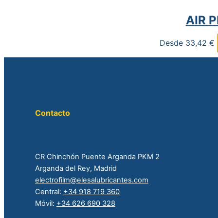
AIR 
Desde
33,42
€
Contacto
CR Chinchón Puente Arganda PKM 2
Arganda del Rey, Madrid
electrofilm@elesalubricantes.com
Central:
+34 918 719 360
Móvil:
+34 626 690 328