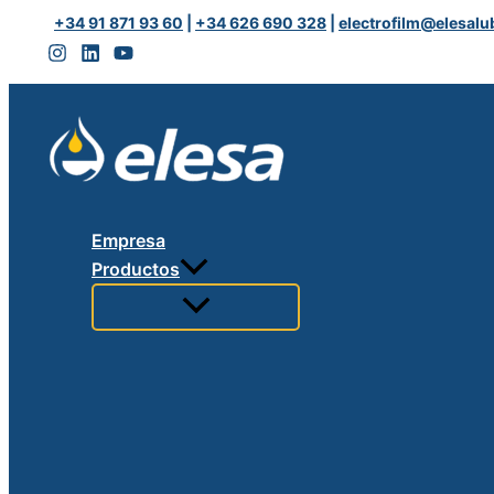
Ir
LOAD
+34 91 871 93 60
|
+34 626 690 328
|
electrofilm@elesalu
al
SAE-
contenido
50
cantidad
Empresa
Productos