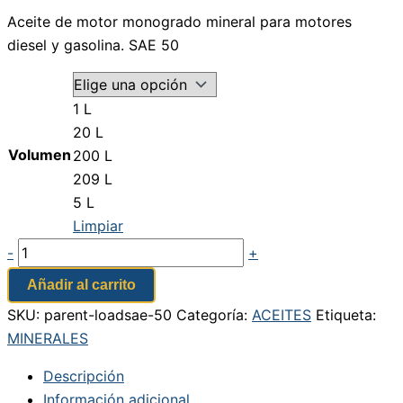
Aceite de motor monogrado mineral para motores
diesel y gasolina. SAE 50
1 L
20 L
Volumen
200 L
209 L
5 L
Limpiar
-
+
Añadir al carrito
SKU:
parent-loadsae-50
Categoría:
ACEITES
Etiqueta:
MINERALES
Descripción
Información adicional