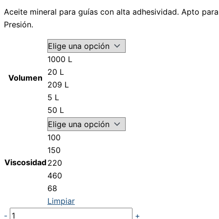
Aceite mineral para guías con alta adhesividad. Apto par
Presión.
1000 L
20 L
Volumen
209 L
5 L
50 L
100
150
Viscosidad
220
460
68
Limpiar
-
+