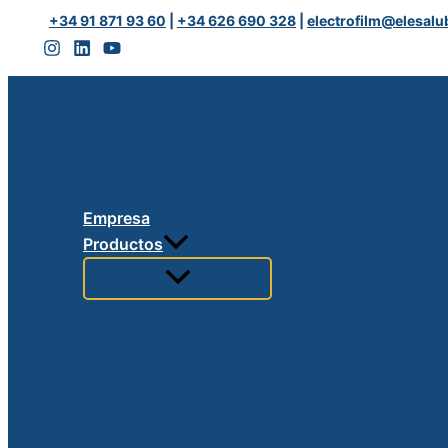
Ir
GUIAS
+34 91 871 93 60
|
+34 626 690 328
|
electrofilm@elesalu
al
EP
contenido
FILM
cantidad
Empresa
Productos