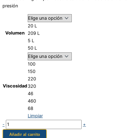
presión
20 L
Volumen
209 L
5 L
50 L
100
150
220
Viscosidad
320
46
460
68
Limpiar
-
+
Añadir al carrito