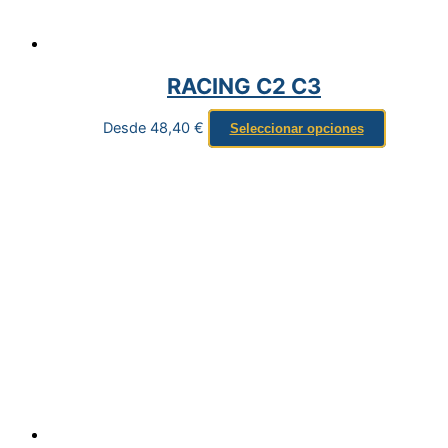
RACING C2 C3
Desde
48,40
€
Seleccionar opciones