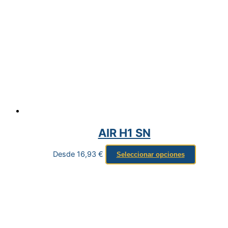
AIR H1 SN
Desde
16,93
€
Seleccionar opciones