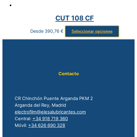
CUT 108 CF
Desde
390,76
€
Seleccionar opciones
Contacto
CR Chinchón Puente Arganda PKM 2
Arganda del Rey, Madrid
electrofilm@elesalubricantes.com
Central:
+34 918 719 360
Móvil:
+34 626 690 328