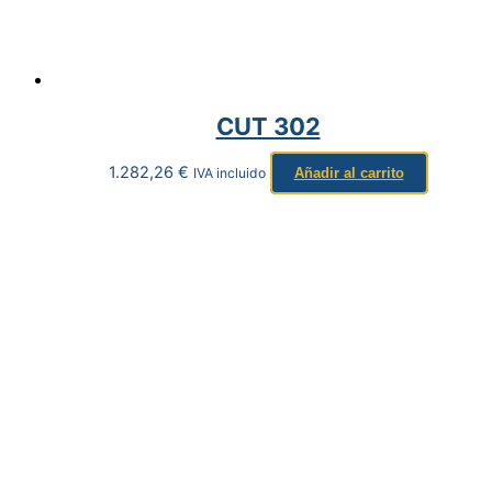
CUT 302
1.282,26
€
IVA incluido
Añadir al carrito