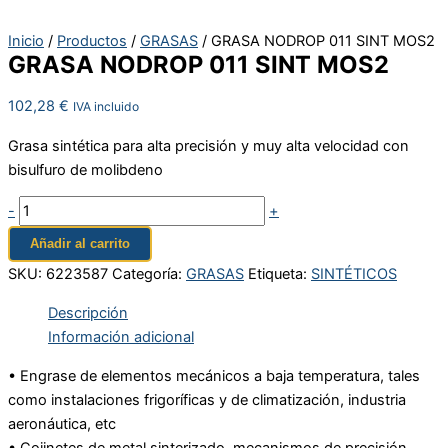
Inicio
/
Productos
/
GRASAS
/ GRASA NODROP 011 SINT MOS2
GRASA NODROP 011 SINT MOS2
102,28
€
IVA incluido
Grasa sintética para alta precisión y muy alta velocidad con
bisulfuro de molibdeno
-
+
Añadir al carrito
SKU:
6223587
Categoría:
GRASAS
Etiqueta:
SINTÉTICOS
Descripción
Información adicional
• Engrase de elementos mecánicos a baja temperatura, tales
como instalaciones frigoríficas y de climatización, industria
aeronáutica, etc
• Cojinetes de metal sinterizado, mecanismos de precisión.