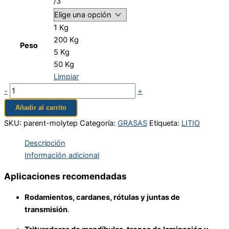
/3
1 Kg
200 Kg
Peso
5 Kg
50 Kg
Limpiar
-
+
Añadir al carrito
SKU:
parent-molytep
Categoría:
GRASAS
Etiqueta:
LITIO
Descripción
Información adicional
Aplicaciones recomendadas
Rodamientos, cardanes, rótulas y juntas de
transmisión
.