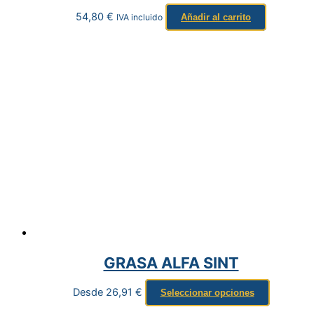
54,80
€
IVA incluido
Añadir al carrito
GRASA ALFA SINT
Desde
26,91
€
Seleccionar opciones