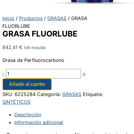
Inicio
/
Productos
/
GRASAS
/ GRASA
FLUORLUBE
GRASA FLUORLUBE
842,41
€
IVA incluido
Grasa de Perfluorocarbono
-
+
Añadir al carrito
SKU:
6225284
Categoría:
GRASAS
Etiqueta:
SINTÉTICOS
Descripción
Información adicional