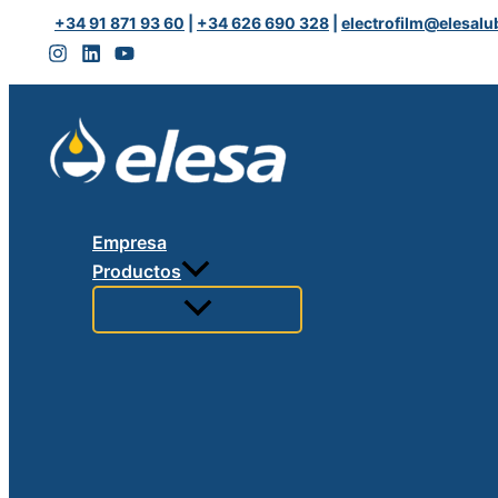
Ir
FLUORLUBE
+34 91 871 93 60
|
+34 626 690 328
|
electrofilm@elesalu
al
cantidad
contenido
Empresa
Productos