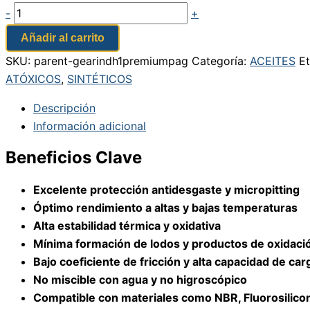
-
+
Añadir al carrito
SKU:
parent-gearindh1premiumpag
Categoría:
ACEITES
Et
ATÓXICOS
,
SINTÉTICOS
Descripción
Información adicional
Beneficios Clave
Excelente protección antidesgaste y micropitting
Óptimo rendimiento a altas y bajas temperaturas
Alta estabilidad térmica y oxidativa
Mínima formación de lodos y productos de oxidaci
Bajo coeficiente de fricción y alta capacidad de car
No miscible con agua y no higroscópico
Compatible con materiales como NBR, Fluorosilico