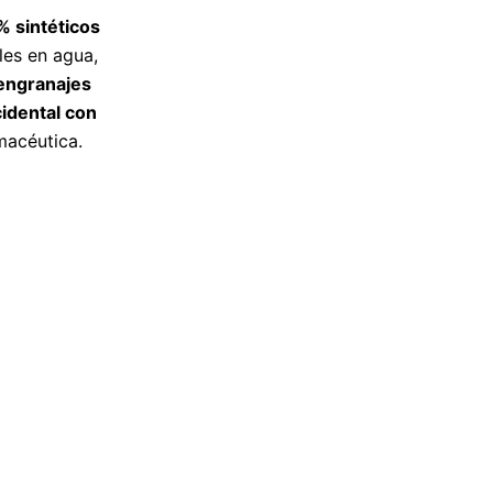
% sintéticos
les en agua,
 engranajes
cidental con
macéutica.