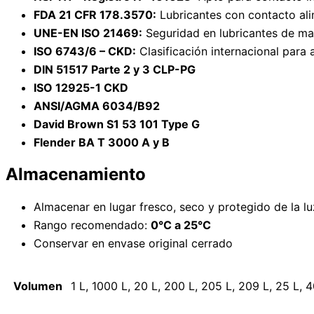
FDA 21 CFR 178.3570:
Lubricantes con contacto ali
UNE-EN ISO 21469:
Seguridad en lubricantes de maq
ISO 6743/6 – CKD:
Clasificación internacional para 
DIN 51517 Parte 2 y 3 CLP-PG
ISO 12925-1 CKD
ANSI/AGMA 6034/B92
David Brown S1 53 101 Type G
Flender BA T 3000 A y B
Almacenamiento
Almacenar en lugar fresco, seco y protegido de la lu
Rango recomendado:
0°C a 25°C
Conservar en envase original cerrado
Volumen
1 L, 1000 L, 20 L, 200 L, 205 L, 209 L, 25 L, 