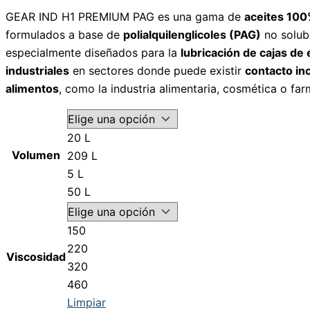
GEAR IND H1 PREMIUM PAG es una gama de
aceites 100
formulados a base de
polialquilenglicoles (PAG)
no solub
especialmente diseñados para la
lubricación de cajas de
industriales
en sectores donde puede existir
contacto in
alimentos
, como la industria alimentaria, cosmética o far
20 L
Volumen
209 L
5 L
50 L
150
220
Viscosidad
320
460
Limpiar