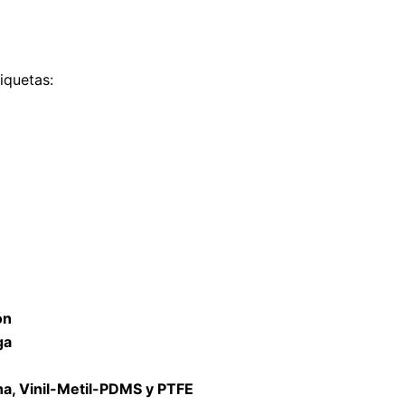
iquetas:
ón
ga
na, Vinil-Metil-PDMS y PTFE