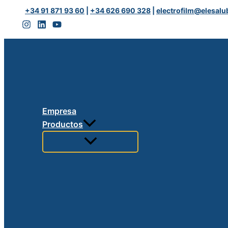
Ir
GEAR
+34 91 871 93 60
|
+34 626 690 328
|
electrofilm@elesalu
al
IND
contenido
H1
PREMIUM
PAG
cantidad
Empresa
Productos