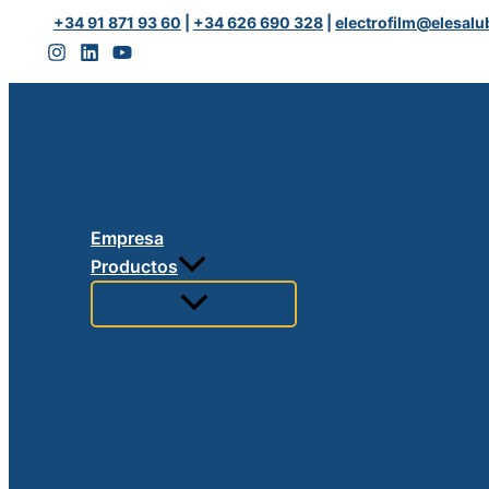
Ir
CUT
+34 91 871 93 60
|
+34 626 690 328
|
electrofilm@elesalu
al
OIL
contenido
|
Aer
13
|
500
ml
Empresa
cantidad
Productos