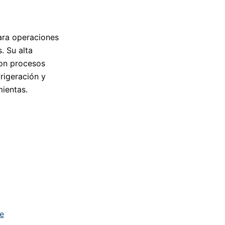
ara operaciones
. Su alta
 con procesos
rigeración y
mientas.
e