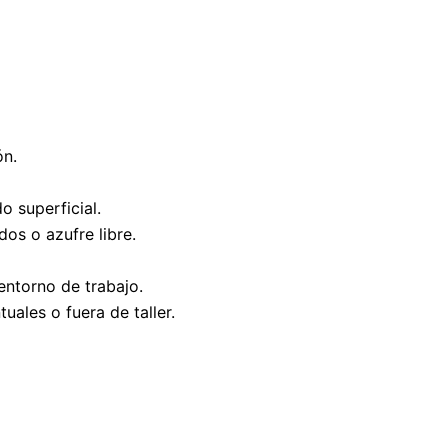
ón.
o superficial.
os o azufre libre.
entorno de trabajo.
uales o fuera de taller.