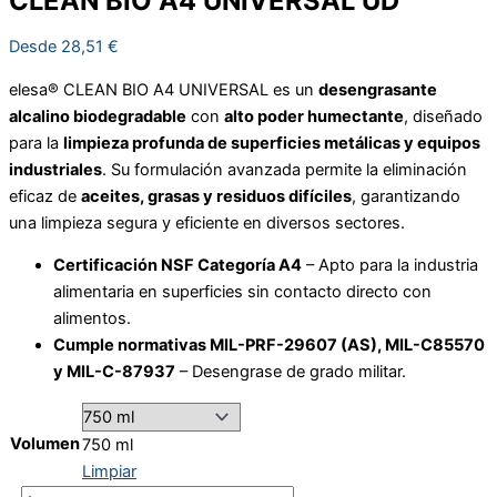
CLEAN BIO A4 UNIVERSAL UD
Desde
28,51
€
elesa® CLEAN BIO A4 UNIVERSAL es un
desengrasante
alcalino biodegradable
con
alto poder humectante
, diseñado
para la
limpieza profunda de superficies metálicas y equipos
industriales
. Su formulación avanzada permite la eliminación
eficaz de
aceites, grasas y residuos difíciles
, garantizando
una limpieza segura y eficiente en diversos sectores.
Certificación NSF Categoría A4
– Apto para la industria
alimentaria en superficies sin contacto directo con
alimentos.
Cumple normativas MIL-PRF-29607 (AS), MIL-C85570
y MIL-C-87937
– Desengrase de grado militar.
Volumen
750 ml
Limpiar