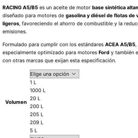
RACING A5/B5
es un aceite de motor
base sintética alt
diseñado para motores de
gasolina y diésel de flotas de
ligeros
, favoreciendo el ahorro de combustible y la reduc
emisiones.
Formulado para cumplir con los estándares
ACEA A5/B5
,
especialmente optimizado para motores
Ford
y también e
con otras marcas que exijan esta especificación.
1 L
1000 L
20 L
Volumen
200 L
205 L
209 L
5 L