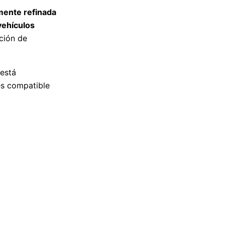
amente refinada
 vehículos
ción de
 está
s compatible