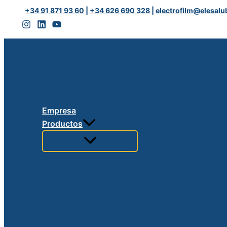
Ir
RACING
+34 91 871 93 60
|
+34 626 690 328
|
electrofilm@elesalu
al
A5/B5
contenido
cantidad
Empresa
Productos