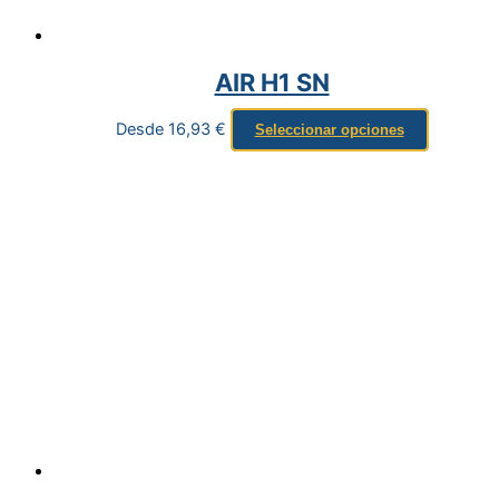
AIR H1 SN
Desde
16,93
€
Seleccionar opciones