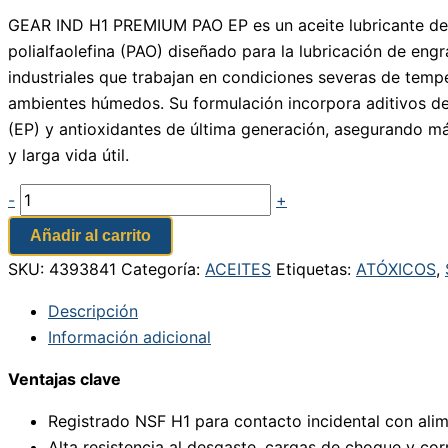
GEAR IND H1 PREMIUM PAO EP es un aceite lubricante de
polialfaolefina (PAO) diseñado para la lubricación de engr
industriales que trabajan en condiciones severas de temp
ambientes húmedos. Su formulación incorpora aditivos d
(EP) y antioxidantes de última generación, asegurando m
y larga vida útil.
-
+
Añadir al carrito
SKU:
4393841
Categoría:
ACEITES
Etiquetas:
ATÓXICOS
,
Descripción
Información adicional
Ventajas clave
Registrado NSF H1 para contacto incidental con ali
Alta resistencia al desgaste, cargas de choque y cor