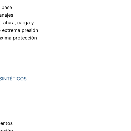
 base
anajes
eratura, carga y
e extrema presión
áxima protección
SINTÉTICOS
mentos
rosión