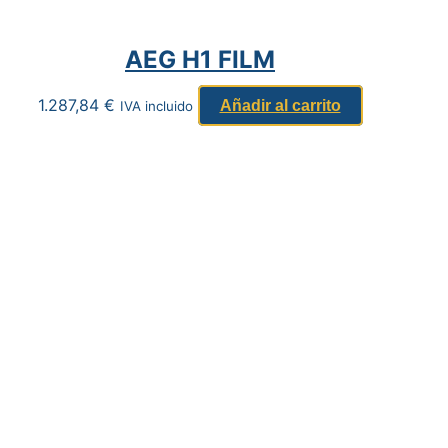
AEG H1 FILM
1.287,84
€
Añadir al carrito
IVA incluido