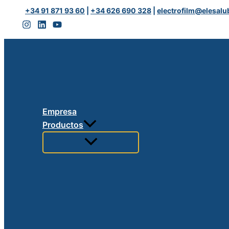
Ir
GEAR
+34 91 871 93 60
|
+34 626 690 328
|
electrofilm@elesalu
al
IND
contenido
H1
PREMIUM
PAO
EP
cantidad
Empresa
Productos