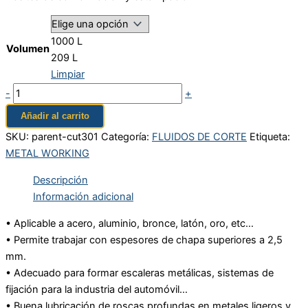
1000 L
Volumen
209 L
Limpiar
-
+
Añadir al carrito
SKU:
parent-cut301
Categoría:
FLUIDOS DE CORTE
Etiqueta:
METAL WORKING
Descripción
Información adicional
• Aplicable a acero, aluminio, bronce, latón, oro, etc…
• Permite trabajar con espesores de chapa superiores a 2,5
mm.
• Adecuado para formar escaleras metálicas, sistemas de
fijación para la industria del automóvil…
• Buena lubricación de roscas profundas en metales ligeros y