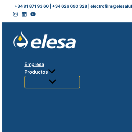
Ir
COOL
+34 91 871 93 60
|
+34 626 690 328
|
electrofilm@elesalu
al
100
contenido
BLANCA
cantidad
Empresa
Productos