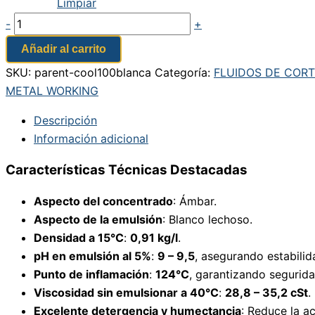
Limpiar
-
+
Añadir al carrito
SKU:
parent-cool100blanca
Categoría:
FLUIDOS DE COR
METAL WORKING
Descripción
Información adicional
Características Técnicas Destacadas
Aspecto del concentrado
: Ámbar.
Aspecto de la emulsión
: Blanco lechoso.
Densidad a 15°C
:
0,91 kg/l
.
pH en emulsión al 5%
:
9 – 9,5
, asegurando estabilid
Punto de inflamación
:
124°C
, garantizando segurida
Viscosidad sin emulsionar a 40°C
:
28,8 – 35,2 cSt
.
Excelente detergencia y humectancia
: Reduce la a