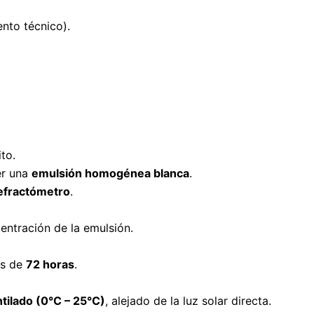
nto técnico).
to.
er una
emulsión homogénea blanca
.
efractómetro
.
entración de la emulsión.
ás de
72 horas
.
ntilado (0°C – 25°C)
, alejado de la luz solar directa.