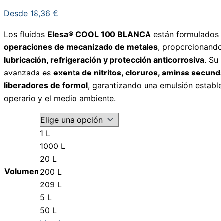
Desde
18,36
€
Los fluidos
Elesa® COOL 100 BLANCA
están formulados
operaciones de mecanizado de metales
, proporcionand
lubricación, refrigeración y protección anticorrosiva
. Su
avanzada es
exenta de nitritos, cloruros, aminas secund
liberadores de formol
, garantizando una emulsión estable
operario y el medio ambiente.
1 L
1000 L
20 L
Volumen
200 L
209 L
5 L
50 L