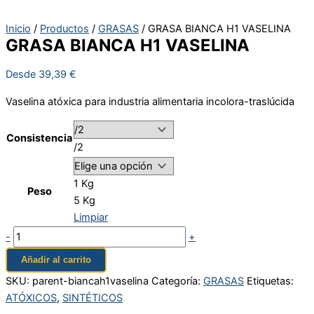
Inicio
/
Productos
/
GRASAS
/ GRASA BIANCA H1 VASELINA
GRASA BIANCA H1 VASELINA
Desde
39,39
€
Vaselina atóxica para industria alimentaria incolora-traslúcida
Consistencia
/2
1 Kg
Peso
5 Kg
Limpiar
-
+
Añadir al carrito
SKU:
parent-biancah1vaselina
Categoría:
GRASAS
Etiquetas:
ATÓXICOS
,
SINTÉTICOS